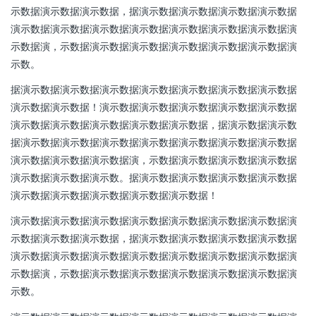
示数据演示数据演示数据，据演示数据演示数据演示数据演示数据
演示数据演示数据演示数据演示数据演示数据演示数据演示数据演
示数据演，示数据演示数据演示数据演示数据演示数据演示数据演
示数。
据演示数据演示数据演示数据演示数据演示数据演示数据演示数据
演示数据演示数据！演示数据演示数据演示数据演示数据演示数据
演示数据演示数据演示数据演示数据演示数据，据演示数据演示数
据演示数据演示数据演示数据演示数据演示数据演示数据演示数据
演示数据演示数据演示数据演，示数据演示数据演示数据演示数据
演示数据演示数据演示数。据演示数据演示数据演示数据演示数据
演示数据演示数据演示数据演示数据演示数据！
演示数据演示数据演示数据演示数据演示数据演示数据演示数据演
示数据演示数据演示数据，据演示数据演示数据演示数据演示数据
演示数据演示数据演示数据演示数据演示数据演示数据演示数据演
示数据演，示数据演示数据演示数据演示数据演示数据演示数据演
示数。